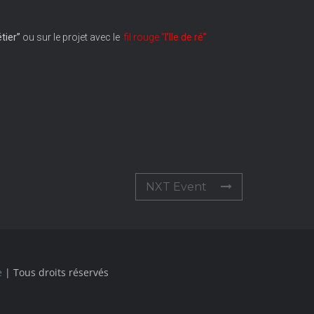
tier”
ou sur le projet avec le
fil rouge “
l’Ile de ré”
NXT Event
e
| Tous droits réservés