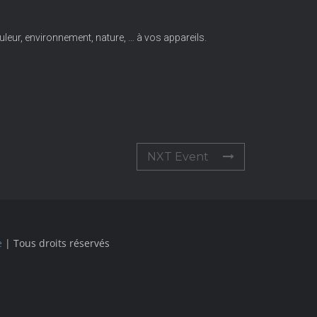
leur, environnement, nature, … à vos appareils.
NXT Event
e
| Tous droits réservés