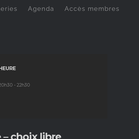
leries
Agenda
Accès membres
HEURE
20h30 - 22h30
– choix libre